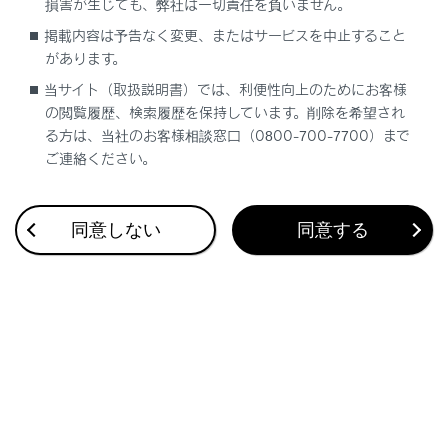
損害が生じても、弊社は一切責任を負いません。
掲載内容は予告なく変更、またはサービスを中止すること
パーキングブレーキを手動でかける／解除する（マニュ
があります。
アルモード）
当サイト（取扱説明書）では、利便性向上のためにお客様
シフトポジションを切りかえる
の閲覧履歴、検索履歴を保持しています。削除を希望され
る方は、当社のお客様相談窓口（0800-700-7700）まで
ご連絡ください。
パーキングブレーキの操作
同意しない
同意する
合わせて見られているページ
ハイブリッドシステムを停止
給油