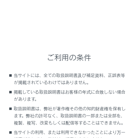
警告
必ずパーキングブレーキをかけ、シフトポジショ
ンをPにしてください。パーキングブレーキをか
け、シフトポジションをPにしておかないと、車
が動き出したり、誤ってアクセルペダルを踏みこ
んだときに急発進するおそれがあります。
ご利用の条件
パワースイッチを押して、ハイブリッドシステムを
停止する
当サイトには、全ての取扱説明書及び補足資料、正誤表等
が掲載されているわけではありません。
ブレーキペダルからゆっくり足を離す
掲載している取扱説明書はお客様の年式に合致しない場合
電子キーを携帯していることを確認し、ドアを施錠
があります。
する
取扱説明書は、弊社が著作権その他の知的財産権を保有し
坂道の途中で駐車する場合は、必要に応じて輪止め
ます。弊社の許可なく、取扱説明書の一部または全部を、
を使用してください。
複製、複写、改変もしくは配信等することはできません。
当サイトの利用、または利用できなかったことにより万一
関連リンク