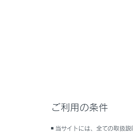
NX 450h+
取扱説明
ナビゲーションシ
ホーム
パノラ
はじめに
車を運転する前の準備
メニュー
車を運転するときに知ってほしい
こと
時間帯や天候に合わせた運転と装
パノラミ
備
快適装備と便利な室内装備の使い
かた
シフトポ
ご利用の条件
メーター／ディスプレイの機能と表
示される情報
シフトポ
安全運転を支援する機能
当サイトには、全ての取扱説
通信で安心、快適、便利を支援す