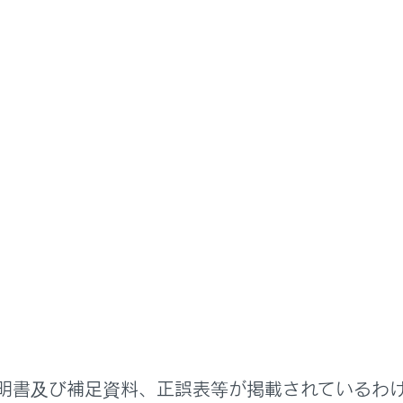
書
ステムを使う
駐車支援システム
ミックビューモニター
ックビューモニターの機能とはたらき
ジションがPのときの表示モード
ジションがD、Nのときの表示モード
明書及び補足資料、正誤表等が掲載されているわ