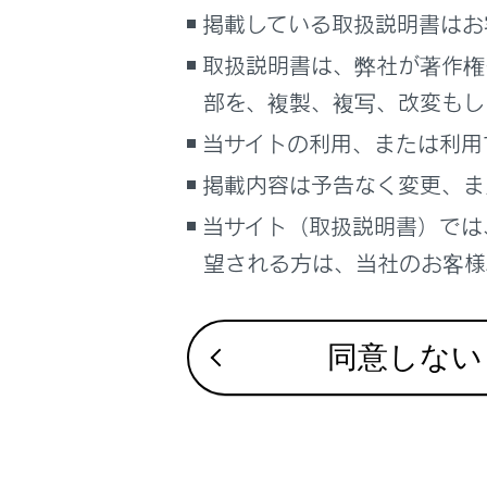
るしくみ
シフトポ
掲載している取扱説明書はお
ナビゲーションシステムを使う
取扱説明書は、弊社が著作権
ドアミラ
車のお手入れ
部を、複製、複写、改変もし
困ったときの対処方法
当サイトの利用、または利用
画面を拡
車の仕様、諸元、装備
掲載内容は予告なく変更、ま
補足
床下透過
当サイト（取扱説明書）では
ブックマーク
望される方は、当社のお客様相
あとで読む
パノラミ
PDFで見る
パノラミ
同意しない
車両
マルチメディア
故障とお
画面表示設定
個人情報の取扱いについて