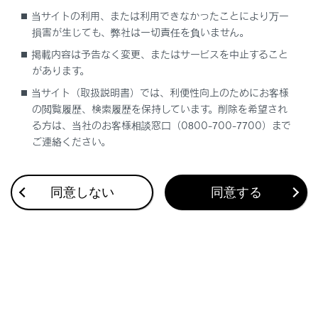
当サイトの利用、または利用できなかったことにより万一
損害が生じても、弊社は一切責任を負いません。
掲載内容は予告なく変更、またはサービスを中止すること
合わせて見られているページ
があります。
当サイト（取扱説明書）では、利便性向上のためにお客様
の閲覧履歴、検索履歴を保持しています。削除を希望され
る方は、当社のお客様相談窓口（0800-700-7700）まで
ご連絡ください。
このページは役に立ちましたか？
同意しない
同意する
はい
いいえ
ブックマーク
あとで読む