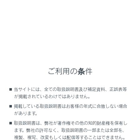
NX 450h+
取扱説明書
車を運転する前の準備
プラグインハイブリッドシステムの充電
プラグインハイブリッドシステ
ムの充電における便利機能
ご利用の条件
メニュー
当サイトには、全ての取扱説明書及び補足資料、正誤表等
が掲載されているわけではありません。
タイマー充電機能とそのはたらき
掲載している取扱説明書はお客様の年式に合致しない場合
があります。
マイルームモードの機能と働き
取扱説明書は、弊社が著作権その他の知的財産権を保有し
ます。弊社の許可なく、取扱説明書の一部または全部を、
複製、複写、改変もしくは配信等することはできません。