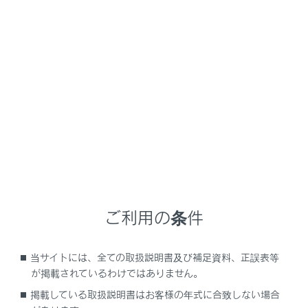
NX 450h+
取扱説明書
ナビゲーションシステムを使う
オーディオシステム
地上デジタルテレビの視聴
メニュー
地上デジタルテレビの視聴についての留意事項
ご利用の条件
地上デジタルテレビを視聴する
当サイトには、全ての取扱説明書及び補足資料、正誤表等
が掲載されているわけではありません。
地上デジタルテレビ視聴時の設定を変更する
掲載している取扱説明書はお客様の年式に合致しない場合