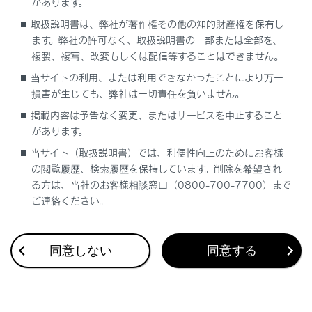
があります。
地上デジタルテレビ用アンテナの取り扱い
取扱説明書は、弊社が著作権その他の知的財産権を保有し
ます。弊社の許可なく、取扱説明書の一部または全部を、
複製、複写、改変もしくは配信等することはできません。
当サイトの利用、または利用できなかったことにより万一
損害が生じても、弊社は一切責任を負いません。
掲載内容は予告なく変更、またはサービスを中止すること
合わせて見られているページ
があります。
当サイト（取扱説明書）では、利便性向上のためにお客様
Apple CarPlay/Android Autoの使い方
の閲覧履歴、検索履歴を保持しています。削除を希望され
VICS・交通情報
る方は、当社のお客様相談窓口（0800-700-7700）まで
ご連絡ください。
ナビゲーション設定
同意しない
同意する
このページは役に立ちましたか？