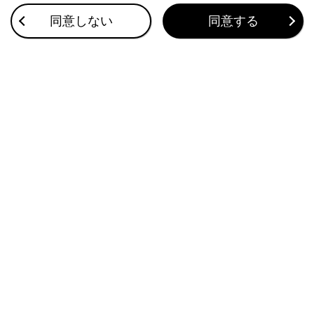
同意しない
同意する
合わせて見られているページ
このページは役に立ちましたか？
はい
いいえ
ブックマーク
あとで読む