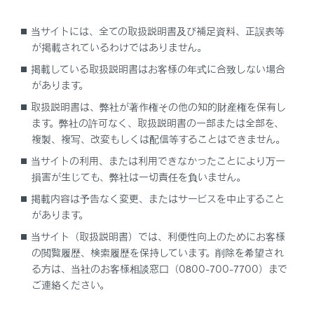
バックガイドモニター＆サイドモニター
補機バッテリー
当サイトには、全ての取扱説明書及び補足資料、正誤表等
続時
が掲載されているわけではありません。
掲載している取扱説明書はお客様の年式に合致しない場合
パノラミックビューモニター
補機バッテリー
があります。
続時
取扱説明書は、弊社が著作権その他の知的財産権を保有し
ます。弊社の許可なく、取扱説明書の一部または全部を、
複製、複写、改変もしくは配信等することはできません。
タイヤ空気圧警報システム
指定空気圧が複
の指定空気圧を
当サイトの利用、または利用できなかったことにより万一
損害が生じても、弊社は一切責任を負いません。
タイヤのサイズ
イヤの設定空気
掲載内容は予告なく変更、またはサービスを中止すること
があります。
当サイト（取扱説明書）では、利便性向上のためにお客様
の閲覧履歴、検索履歴を保持しています。削除を希望され
る方は、当社のお客様相談窓口（0800-700-7700）まで
ご連絡ください。