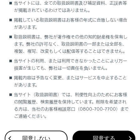
当サイトには、全ての取扱説明書及び補足資料、正誤表等
地図表示設定
が掲載されているわけではありません。
掲載している取扱説明書はお客様の年式に合致しない場合
先読みエコドライブ
があります。
取扱説明書は、弊社が著作権その他の知的財産権を保有し
地図記号・地図表示について
ます。弊社の許可なく、取扱説明書の一部または全部を、
複製、複写、改変もしくは配信等することはできません。
ハイウェイモードについて
当サイトの利用、または利用できなかったことにより万一
損害が生じても、弊社は一切責任を負いません。
掲載内容は予告なく変更、またはサービスを中止すること
があります。
当サイト（取扱説明書）では、利便性向上のためにお客様
の閲覧履歴、検索履歴を保持しています。削除を希望され
合わせて見られているページ
る方は、当社のお客様相談窓口（0800-700-7700）まで
ご連絡ください。
Apple CarPlay/Android Autoの使い方
VICS・交通情報
同意しない
同意する