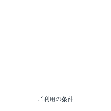
NX 450h+
取扱説明書
ナビゲーションシステムを使う
ナビゲーション
地図の情報について
メニュー
地点情報を表示する
地図オプション画面
ご利用の条件
施設記号を表示する