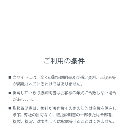
ライビングポジションを自動で呼び出すことができま
す。（メモリーコール機能）
知識
音声対話サービスでの操作
音声対話サービスを使用して、次の操作をする
ことができます。
ご利用の条件
ドライビングポジションの登録
当サイトには、全ての取扱説明書及び補足資料、正誤表等
ドライビングポジションの呼び出し（シフト
が掲載されているわけではありません。
ポジションがPのときのみ操作可能）
掲載している取扱説明書はお客様の年式に合致しない場合
音声対話サービスについては、別冊
「‍マルチメ
があります。
ディア取扱説明書‍」
を参照してください。
取扱説明書は、弊社が著作権その他の知的財産権を保有し
ます。弊社の許可なく、取扱説明書の一部または全部を、
複製、複写、改変もしくは配信等することはできません。