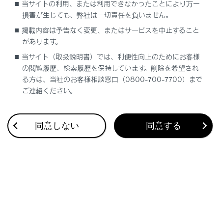
当サイトの利用、または利用できなかったことにより万一
ドライビングポジションを登録する（ポジショ
損害が生じても、弊社は一切責任を負いません。
ンメモリー機能）
掲載内容は予告なく変更、またはサービスを中止すること
があります。
ドライビングポジションを呼び出す（ポジショ
当サイト（取扱説明書）では、利便性向上のためにお客様
ンメモリー機能）
の閲覧履歴、検索履歴を保持しています。削除を希望され
る方は、当社のお客様相談窓口（0800-700-7700）まで
電子キーにドライビングポジションを登録する
ご連絡ください。
（メモリーコール機能）
電子キーに登録したドライビングポジションを
同意しない
同意する
解除する（メモリーコール機能）
電子キーに登録したドライビングポジションを
呼び出す（メモリーコール機能）