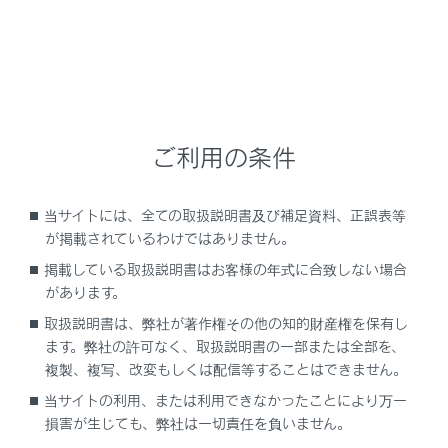
作動の合図
ロック解除を、ブザーと非常点滅灯の2回点滅
で知らせます。
ロックを、ブザーと非常点滅灯の1回点滅で知
らせます。
ご利用の条件
ロック解除操作のセキュリティ機能
当サイトには、全ての取扱説明書及び補足資料、正誤表等
ロック解除操作後、約30秒以内にドアを開けな
が掲載されているわけではありません。
かったときは、盗難防止のため自動的にロック
掲載している取扱説明書はお客様の年式に合致しない場合
されます。
があります。
取扱説明書は、弊社が著作権その他の知的財産権を保有し
ます。弊社の許可なく、取扱説明書の一部または全部を、
複製、複写、改変もしくは配信等することはできません。
スマートエントリー＆スタートシステムを使っ
当サイトの利用、または利用できなかったことにより万一
た操作
損害が生じても、弊社は一切責任を負いません。