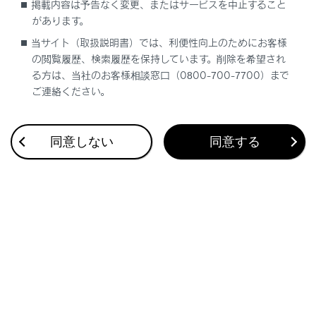
掲載内容は予告なく変更、またはサービスを中止すること
ワイヤレスリモコンを使った操作
があります。
当サイト（取扱説明書）では、利便性向上のためにお客様
ドアロックスイッチを使った操作
の閲覧履歴、検索履歴を保持しています。削除を希望され
る方は、当社のお客様相談窓口（0800-700-7700）まで
クローズ＆ロック（ウォークアウェイ）機能
ご連絡ください。
の働き
同意しない
同意する
合わせて見られているページ
プラグインハイブリッドシステムの充電装備
プラグインハイブリッドシステムの駆動用電池を充電する
車両への荷物の積み込み