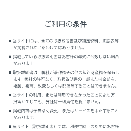
知識
ご利用の条件
ガス欠になったとき
当サイトには、全ての取扱説明書及び補足資料、正誤表等
ガス欠でハイブリッドシステムが始動できない
が掲載されているわけではありません。
ときは、燃料残量警告灯が消灯するまで給油し
掲載している取扱説明書はお客様の年式に合致しない場合
てから再始動してください。
少量の給油で
があります。
は始動できない場合があります。
取扱説明書は、弊社が著作権その他の知的財産権を保有し
ます。弊社の許可なく、取扱説明書の一部または全部を、
複製、複写、改変もしくは配信等することはできません。
当サイトの利用、または利用できなかったことにより万一
給油口を開ける
損害が生じても、弊社は一切責任を負いません。
掲載内容は予告なく変更、またはサービスを中止すること
給油するときの注意
があります。
当サイト（取扱説明書）では、利便性向上のためにお客様
給油口を閉める