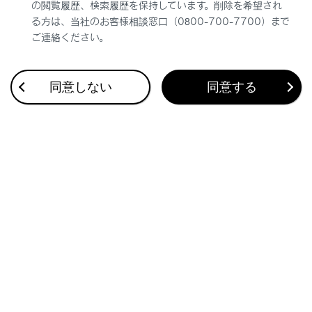
の閲覧履歴、検索履歴を保持しています。削除を希望され
る方は、当社のお客様相談窓口（0800-700-7700）まで
ご連絡ください。
同意しない
同意する
合わせて見られているページ
ハイブリッドシステムを停止
駐車する
右左折や車線変更するときの操作
このページは役に立ちましたか？
はい
いいえ