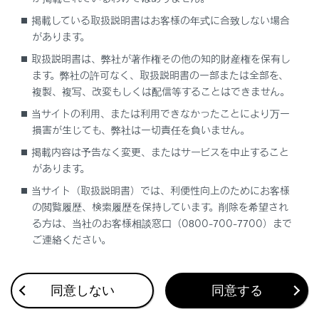
さい。
掲載している取扱説明書はお客様の年式に合致しない場合
があります。
電子キーの電池が切れている可能性があります。
取扱説明書は、弊社が著作権その他の知的財産権を保有し
ます。弊社の許可なく、取扱説明書の一部または全部を、
複製、複写、改変もしくは配信等することはできません。
電池を交換します。
当サイトの利用、または利用できなかったことにより万一
メカニカルキーを使って操作します。
損害が生じても、弊社は一切責任を負いません。
補機バッテリーあがりの可能性があります。
掲載内容は予告なく変更、またはサービスを中止すること
があります。
当サイト（取扱説明書）では、利便性向上のためにお客様
ブースターケーブルを使ってハイブリッドシステムを
の閲覧履歴、検索履歴を保持しています。削除を希望され
再始動します。
る方は、当社のお客様相談窓口（0800-700-7700）まで
ご連絡ください。
電子キーの電池を交換する
同意しない
同意する