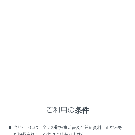
ります。
車両カスタマイズ機能で、スマートエントリー＆スタ
ートシステムを作動可能に設定変更してください。
注意
スマートエントリー＆スタートシステムの故障な
どで販売店に車両を持っていくときは、付属して
いるすべての電子キー（カードキー含む）をお持
ちください。
電子キーが節電モードに設定されている可能性があ
ご利用の条件
ります。
当サイトには、全ての取扱説明書及び補足資料、正誤表等
節電モードに設定されている場合は、解除してくだ
が掲載されているわけではありません。