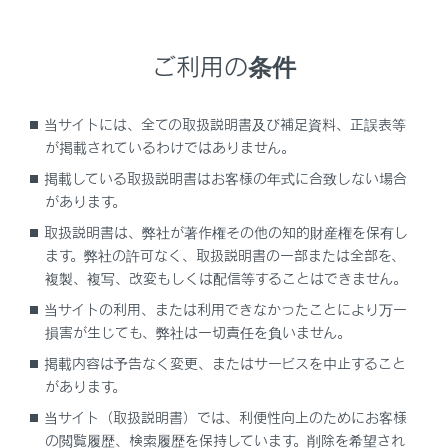
リクライニング調整
ご利用の条件
警告
当サイトには、全ての取扱説明書及び補足資料、正誤表等
背もたれを調整するときは次のことを必ずお守りくだ
が掲載されているわけではありません。
さい。
掲載している取扱説明書はお客様の年式に合致しない場合
があります。
同乗者がシートにあたらないようにしてくださ
い。
取扱説明書は、弊社が著作権その他の知的財産権を保有し
ます。弊社の許可なく、取扱説明書の一部または全部を、
シートの間や動いている部分に手を近付けないよ
複製、複写、改変もしくは配信等することはできません。
うにしたり、体の一部が挟まれないようにしてく
ださい。
当サイトの利用、または利用できなかったことにより万一
損害が生じても、弊社は一切責任を負いません。
背もたれは必要以上に倒さないでください。
必要以上に倒しすぎると、事故のときに体がシー
掲載内容は予告なく変更、またはサービスを中止すること
があります。
トベルトの下にもぐり、腹部などに強い圧迫を受
けたり肩部ベルトが首にかかるおそれがありま
当サイト（取扱説明書）では、利便性向上のためにお客様
す。
の閲覧履歴、検索履歴を保持しています。削除を希望され