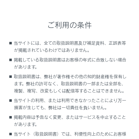
タイヤ空気圧表示
パワースイッチをONにしたあと、空気圧が
表示されるまで2,3分かかります。
ご利用の条件
また、空気圧が調節された場合も、表示が
更新されるまで2,3分かかります。
当サイトには、全ての取扱説明書及び補足資料、正誤表等
タイヤ空気圧は温度によって変化します。ま
が掲載されているわけではありません。
た、表示された空気圧は空気圧計で測定し
掲載している取扱説明書はお客様の年式に合致しない場合
た数値と異なる場合があります。
があります。
取扱説明書は、弊社が著作権その他の知的財産権を保有し
タイヤ空気圧警報システムが正常に働かな
ます。弊社の許可なく、取扱説明書の一部または全部を、
いおそれのある状況
複製、複写、改変もしくは配信等することはできません。
次の場合は、タイヤ空気圧警報システムが正
当サイトの利用、または利用できなかったことにより万一
しく作動しない場合があります。
損害が生じても、弊社は一切責任を負いません。
純正ホイール以外を使用したとき
掲載内容は予告なく変更、またはサービスを中止すること
があります。
純正装着タイヤ以外に交換したとき
当サイト（取扱説明書）では、利便性向上のためにお客様
指定サイズ以外のタイヤに交換したとき