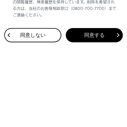
の閲覧履歴、検索履歴を保持しています。削除を希望され
タイヤチェーンなどを装着しているとき
る方は、当社のお客様相談窓口（0800-700-7700）まで
電波を遮断するフィルムがウィンドウに貼
ご連絡ください。
り付けられているとき
車両（特にホイール／ホイールハウスの周
同意しない
同意する
辺）に多くの雪や氷などが付着していると
き
タイヤ空気圧が指定空気圧より極端に高い
とき
タイヤ空気圧警報バルブ／送信機を搭載し
ていないホイールを使用しているとき
タイヤ空気圧警報バルブ／送信機のIDがタ
イヤ空気圧警報コンピューターに登録され
ていないとき
次の場合は正しい性能が確保できない場合
があります。
近くにテレビ塔や発電所／ガソリンスタン