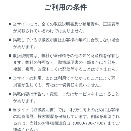
ご利用の条件
ヘルプネットをお使いになる前に
当サイトには、全ての取扱説明書及び補足資料、正誤表等
緊急通報をする
が掲載されているわけではありません。
掲載している取扱説明書はお客様の年式に合致しない場合
保守点検をする
があります。
取扱説明書は、弊社が著作権その他の知的財産権を保有し
表示灯について
ます。弊社の許可なく、取扱説明書の一部または全部を、
複製、複写、改変もしくは配信等することはできません。
緊急通報できない場合について
当サイトの利用、または利用できなかったことにより万一
損害が生じても、弊社は一切責任を負いません。
掲載内容は予告なく変更、またはサービスを中止すること
故障とお考えになる前に
があります。
当サイト（取扱説明書）では、利便性向上のためにお客様
の閲覧履歴、検索履歴を保持しています。削除を希望され
る方は、当社のお客様相談窓口（0800-700-7700）までご
連絡ください。