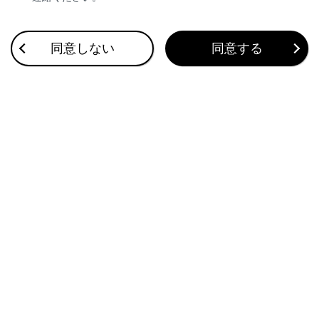
合わせて見られているページ
同意しない
同意する
Apple CarPlay/Android Autoの使い方
VICS・交通情報
ナビゲーション設定
このページは役に立ちましたか？
はい
いいえ