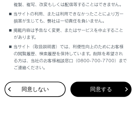
複製、複写、改変もしくは配信等することはできません。
合わせて見られているページ
当サイトの利用、または利用できなかったことにより万一
損害が生じても、弊社は一切責任を負いません。
低速時に障害物との接近を検知してブレーキをかける
掲載内容は予告なく変更、またはサービスを中止すること
があります。
Lexus Safety System +
当サイト（取扱説明書）では、利便性向上のためにお客様
Advanced Parkメインスイッチを押して駐車操作を支援する
の閲覧履歴、検索履歴を保持しています。削除を希望され
る方は、当社のお客様相談窓口（0800-700-7700）まで
ご連絡ください。
このページは役に立ちましたか？
同意しない
同意する
はい
いいえ