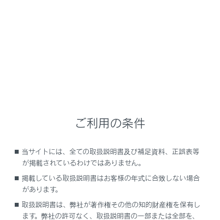
NX 450h+
取扱説明書
安全運転を支援する機能
安全運転サポート機能を使う
最適な車間距離を保って追従走
行する
ご利用の条件
当サイトには、全ての取扱説明書及び補足資料、正誤表等
レーダークルーズコントロール
が掲載されているわけではありません。
掲載している取扱説明書はお客様の年式に合致しない場合
があります。
取扱説明書は、弊社が著作権その他の知的財産権を保有し
ます。弊社の許可なく、取扱説明書の一部または全部を、