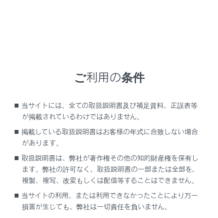
LM500h
取扱説明書
ビジュアル検索
さくいん検索
よくある
ご利用の条件
お問い合わせ
緊急対応一覧
警告灯/表示灯一覧
当サイトには、全ての取扱説明書及び補足資料、正誤表等
が掲載されているわけではありません。
掲載している取扱説明書はお客様の年式に合致しない場合
があります。
閲覧履歴
取扱説明書は、弊社が著作権その他の知的財産権を保有し
ます。弊社の許可なく、取扱説明書の一部または全部を、
履歴がありません
複製、複写、改変もしくは配信等することはできません。
当サイトの利用、または利用できなかったことにより万一
損害が生じても、弊社は一切責任を負いません。