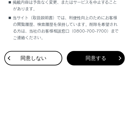
掲載内容は予告なく変更、またはサービスを中止すること
検索履歴
があります。
当サイト（取扱説明書）では、利便性向上のためにお客様
履歴がありません
の閲覧履歴、検索履歴を保持しています。削除を希望され
る方は、当社のお客様相談窓口（0800-700-7700）まで
ご連絡ください。
同意しない
同意する
ブックマーク
あとで読む
個人情報の取扱いについて
サイト利用について
お問い合わせ
©2024 TOYOTA MOTOR CORPORATION