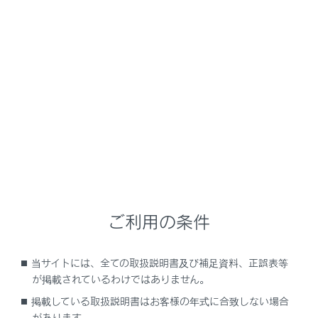
LM500h
取扱説明書
運転
運転のしかた
パーキングブレーキ
自動または手動でパーキングブレーキをかける・解除す
ることができます。
オートモードのときは、シフトポジションの操作に応じ
ご利用の条件
てパーキングブレーキが自動で作動します。また、オー
トモードのときでも手動でパーキングブレーキをかけ
当サイトには、全ての取扱説明書及び補足資料、正誤表等
る・解除することができます。
が掲載されているわけではありません。
掲載している取扱説明書はお客様の年式に合致しない場合
があります。