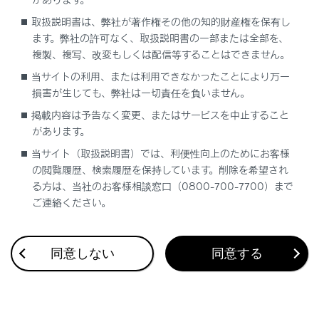
操作のしかた
取扱説明書は、弊社が著作権その他の知的財産権を保有し
ます。弊社の許可なく、取扱説明書の一部または全部を、
複製、複写、改変もしくは配信等することはできません。
当サイトの利用、または利用できなかったことにより万一
損害が生じても、弊社は一切責任を負いません。
掲載内容は予告なく変更、またはサービスを中止すること
合わせて見られているページ
があります。
当サイト（取扱説明書）では、利便性向上のためにお客様
ワイパー＆ウォッシャー（リヤ）
の閲覧履歴、検索履歴を保持しています。削除を希望され
レーダークルーズコントロール
る方は、当社のお客様相談窓口（0800-700-7700）まで
ドライブモードセレクトスイッチ
ご連絡ください。
同意しない
同意する
このページは役に立ちましたか？