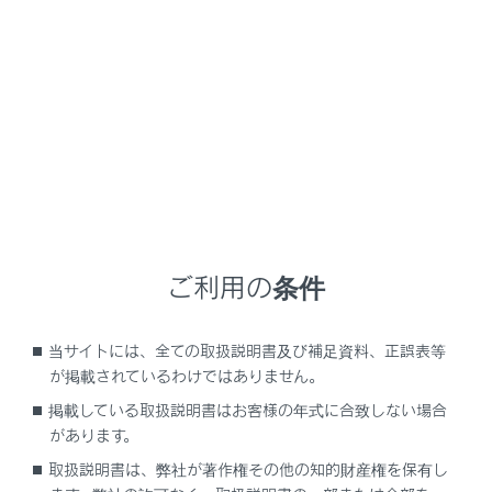
LM500h
取扱説明書
マルチメディア
G-Link
ヘルプネット（エアバッグ連動タイプ）
緊急通報をする
メニュー
ご利用の条件
エアバッグ作動による自動通報
当サイトには、全ての取扱説明書及び補足資料、正誤表等
が掲載されているわけではありません。
ボタン操作による手動通報
掲載している取扱説明書はお客様の年式に合致しない場合
があります。
取扱説明書は、弊社が著作権その他の知的財産権を保有し