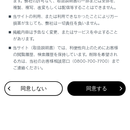
ます。弊社の許可なく、取扱説明書の一部または全部を、
複製、複写、改変もしくは配信等することはできません。
当サイトの利用、または利用できなかったことにより万一
合わせて見られているページ
損害が生じても、弊社は一切責任を負いません。
掲載内容は予告なく変更、またはサービスを中止すること
気象情報連動エアコン制御
があります。
リモートメンテナンスサービス
当サイト（取扱説明書）では、利便性向上のためにお客様
Webブラウザ機能（インターネット）について
の閲覧履歴、検索履歴を保持しています。削除を希望され
る方は、当社のお客様相談窓口（0800-700-7700）まで
ご連絡ください。
このページは役に立ちましたか？
同意しない
同意する
はい
いいえ