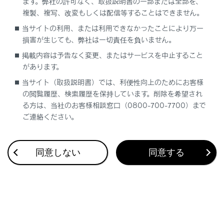
ます。弊社の許可なく、取扱説明書の一部または全部を、
複製、複写、改変もしくは配信等することはできません。
当サイトの利用、または利用できなかったことにより万一
合わせて見られているページ
損害が生じても、弊社は一切責任を負いません。
掲載内容は予告なく変更、またはサービスを中止すること
気象情報連動エアコン制御
があります。
リモートメンテナンスサービス
当サイト（取扱説明書）では、利便性向上のためにお客様
Webブラウザ機能（インターネット）について
の閲覧履歴、検索履歴を保持しています。削除を希望され
る方は、当社のお客様相談窓口（0800-700-7700）まで
ご連絡ください。
このページは役に立ちましたか？
同意しない
同意する
はい
いいえ