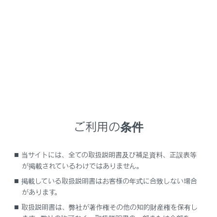
LM500h
取扱説明書
マルチメディア
G-Link
ヘルプネット（エアバッグ連動タイプ）
保守点検をする
メニュー
ご利用の条件
自動保守点検について
当サイトには、全ての取扱説明書及び補足資料、正誤表等
が掲載されているわけではありません。
手動保守点検を実施する
掲載している取扱説明書はお客様の年式に合致しない場合
があります。
取扱説明書は、弊社が著作権その他の知的財産権を保有し