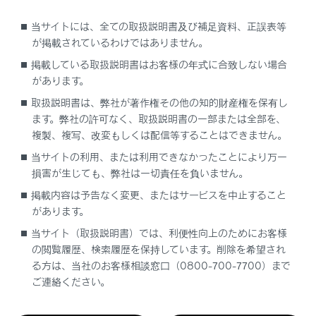
知識
当サイトには、全ての取扱説明書及び補足資料、正誤表等
が掲載されているわけではありません。
携帯電話会社とグループ通話の契約をしてい
掲載している取扱説明書はお客様の年式に合致しない場合
る必要があります。
があります。
携帯電話の機種や契約内容によっては、本機
取扱説明書は、弊社が著作権その他の知的財産権を保有し
能が利用できない場合があります。
ます。弊社の許可なく、取扱説明書の一部または全部を、
複製、複写、改変もしくは配信等することはできません。
グループ通話を切ると、グループ全員との通
当サイトの利用、または利用できなかったことにより万一
話が終了します。
損害が生じても、弊社は一切責任を負いません。
掲載内容は予告なく変更、またはサービスを中止すること
があります。
当サイト（取扱説明書）では、利便性向上のためにお客様
の閲覧履歴、検索履歴を保持しています。削除を希望され
る方は、当社のお客様相談窓口（0800-700-7700）まで
合わせて見られているページ
ご連絡ください。
ステアリングスイッチで操作する