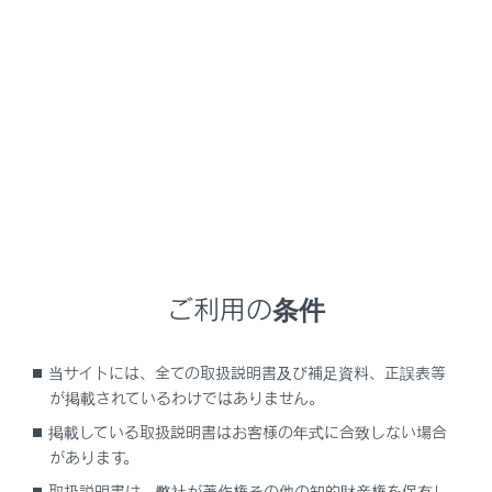
[画面設定]にタッチします。
映像モードのときに、ボタンが表示されます。
[ワイド設定]にタッチします。
希望のモードを選択します。
ご利用の条件
[ノーマル]：入力映像をよこ4：たて3の割合で表示
します。
[ワイド1]：入力映像を画面に合わせて拡大して表示
当サイトには、全ての取扱説明書及び補足資料、正誤表等
します。
が掲載されているわけではありません。
[ワイド2]：入力映像を上下左右方向に均等に拡大し
掲載している取扱説明書はお客様の年式に合致しない場合
て表示します。
があります。
取扱説明書は、弊社が著作権その他の知的財産権を保有し