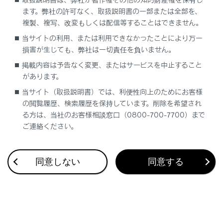
ます。弊社の許可なく、取扱説明書の一部または全部を、
知識
複製、複写、改変もしくは配信等することはできません。
当サイトの利用、または利用できなかったことにより万一
映像モードによって設定できるモードは異な
損害が生じても、弊社は一切責任を負いません。
ります。
掲載内容は予告なく変更、またはサービスを中止すること
お客様が個人的に視聴するかぎりにおいては
があります。
問題ありませんが、営利目的または公衆に視
当サイト（取扱説明書）では、利便性向上のためにお客様
聴させることを目的として画面の圧縮や引き
の閲覧履歴、検索履歴を保持しています。削除を希望され
伸ばしなどを行うと、著作権法上で保護さ
る方は、当社のお客様相談窓口（0800-700-7700）まで
れている著作者の権利を侵害するおそれがあ
ご連絡ください。
りますので、ご注意ください。
動画の見え方に違和感が生じないよう黒帯
同意しない
同意する
をつけて動画表示領域を制限する場合があ
ります。