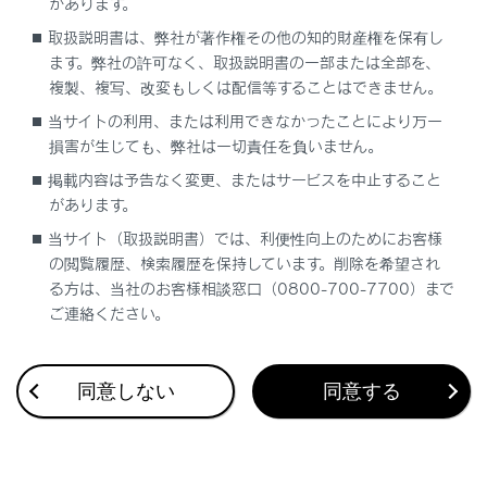
があります。
セットアップに関して
取扱説明書は、弊社が著作権その他の知的財産権を保有し
ます。弊社の許可なく、取扱説明書の一部または全部を、
複製、複写、改変もしくは配信等することはできません。
当サイトの利用、または利用できなかったことにより万一
損害が生じても、弊社は一切責任を負いません。
掲載内容は予告なく変更、またはサービスを中止すること
合わせて見られているページ
があります。
当サイト（取扱説明書）では、利便性向上のためにお客様
ETC2.0ユニットの使い方
の閲覧履歴、検索履歴を保持しています。削除を希望され
ETCサービスについて
る方は、当社のお客様相談窓口（0800-700-7700）まで
ご連絡ください。
統一エラーコード一覧について
同意しない
同意する
このページは役に立ちましたか？