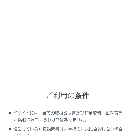
LM500h
取扱説明書
マルチメディア
ETCの利用
お問合せ先一覧
お問合せ先一覧
メニュー
ETCのご利用に関して
ご利用の条件
ETCカードおよび請求金額に関して
当サイトには、全ての取扱説明書及び補足資料、正誤表等
が掲載されているわけではありません。
車載器に関して
掲載している取扱説明書はお客様の年式に合致しない場合