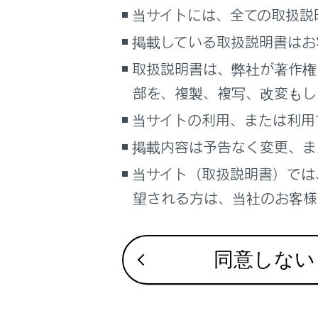
手動保
こんなときは
当サイトには、全ての取扱説
ヘルプ
掲載している取扱説明書はお
保守点
ブックマーク
取扱説明書は、弊社が著作権
あとで読む
部を、複製、複写、改変もし
警告
PDFで見る
当サイトの利用、または利用
車両
以
ら
マルチメディア
掲載内容は予告なく変更、ま
当サイト（取扱説明書）では
通
画面表示設定
望される方は、当社のお客様相
通
個人情報の取扱いについて
サイト利用について
通
お問い合わせ
同意しない
手
ん