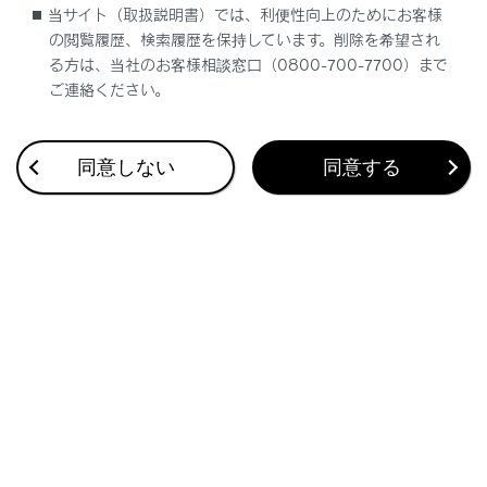
当サイト（取扱説明書）では、利便性向上のためにお客様
ティングシステム、ハードウェアおよびソフ
の閲覧履歴、検索履歴を保持しています。削除を希望され
トウェア、またはApple CarPlay/Android
る方は、当社のお客様相談窓口（0800-700-7700）まで
Autoの仕様の変更により、その機能および
ご連絡ください。
サービスは予告なしに終了または変更され
ることがあります。
同意しない
同意する
Apple CarPlayまたはAndroid Autoでサポ
ートされているアプリケーションについて
は、それぞれのWebサイトをご覧くださ
い。
Apple CarPlay/Android Autoを使用してい
るあいだ、場所や車速などの車両およびユ
ーザー情報は、それぞれのアプリケーショ
ン発行元および携帯電話サービスプロバイダ
と共有されます。
アプリケーションをダウンロードして使用
することにより、それらの利用規約に同意し