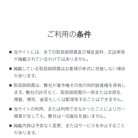
®
Miracast
使用中にApple CarPlay/Android
®
Autoを開始するとMiracast
が終了すること
があります。
ご利用の条件
[音声＆オーディオ]設定画面で案内音量を変
更できます。（→
サウンドやメディアの設
定を変更する
）オーディオシステムの音量
当サイトには、全ての取扱説明書及び補足資料、正誤表等
調整でも変更できます。（→
オーディオシ
が掲載されているわけではありません。
ステムのON/OFFと音量を調整する
）
掲載している取扱説明書はお客様の年式に合致しない場合
Apple CarPlay/Android Autoを接続中に、
があります。
もう一台のApple CarPlay/Android Autoを
取扱説明書は、弊社が著作権その他の知的財産権を保有し
使用することはできません。
ます。弊社の許可なく、取扱説明書の一部または全部を、
複製、複写、改変もしくは配信等することはできません。
iPhoneの商標は、アイホン株式会社のライ
当サイトの利用、または利用できなかったことにより万一
センスにもとづき使用されています。
損害が生じても、弊社は一切責任を負いません。
Apple CarPlay/Android Autoは、Apple
掲載内容は予告なく変更、またはサービスを中止すること
社/Google社によって開発されたアプリケー
があります。
ションです。接続されている機器のオペレー