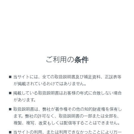
「HTTPS」（保護された接続）を使用して
いるウェブサイトのみアクセス可能です。
Webサイトによっては正しく表示できない
場合があります。
Webサイトによっては、表示、または遷移
できないページがあります。
ご利用の条件
Webサイトによっては、表示できない文字
があります。
当サイトには、全ての取扱説明書及び補足資料、正誤表等
コンテンツによっては動画や音声を再生でき
が掲載されているわけではありません。
ない場合があります。
掲載している取扱説明書はお客様の年式に合致しない場合
があります。
動画、画像の解像度や通信環境の状況によ
取扱説明書は、弊社が著作権その他の知的財産権を保有し
っては、表示に時間がかかる場合がありま
ます。弊社の許可なく、取扱説明書の一部または全部を、
す。
複製、複写、改変もしくは配信等することはできません。
著作権で保護された動画コンテンツの再生
当サイトの利用、または利用できなかったことにより万一