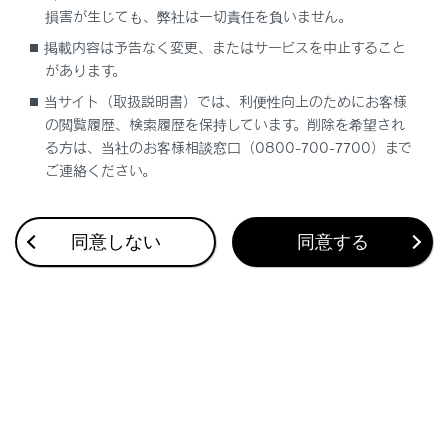
はできません。
損害が生じても、弊社は一切責任を負いません。
クレジットカード情報、銀行口座情報など
掲載内容は予告なく変更、またはサービスを中止すること
の情報は入力しないでください。
があります。
当サイト（取扱説明書）では、利便性向上のためにお客様
ファイルのダウンロードやWebサイトへの
の閲覧履歴、検索履歴を保持しています。削除を希望され
ログインなど一部使用できない機能があり
る方は、当社のお客様相談窓口（0800-700-7700）まで
ます。
ご連絡ください。
Webサイト内での音声入力には対応してお
りません。（音声での文字入力など）
同意しない
同意する
合わせて見られているページ
気象情報連動エアコン制御