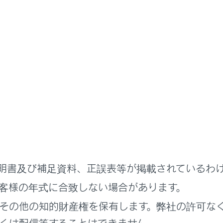
ETCカード以外を挿入した
挿入する向き（前後表裏）が正しくない
ETCカードが汚れている
パワースイッチをACCまたはON時：
ETC2.0ユニットの故障
ETCカード挿入時：
明書及び補足資料、正誤表等が掲載されているわ
ETCカード以外を挿入した
客様の年式に合致しない場合があります。
ETCカード認証エラー
その他の知的財産権を保有します。弊社の許可な