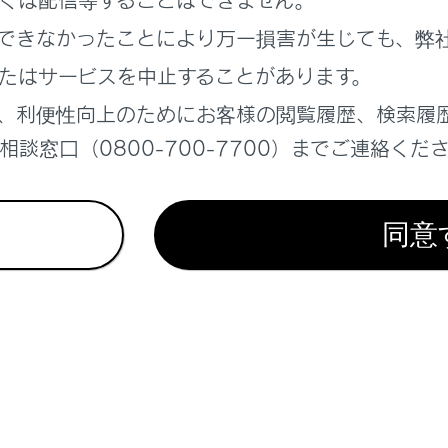
くは配信等することはできません。
料金所通過時／高速道路走行時：
できなかったことにより万一損害が生じても、弊
料
ETC2.0ユニットと路側無線装置とのデータ処理
エラー
たはサービスを中止することがあります。
、利便性向上のためにお客様の閲覧履歴、検索履
料金所通過時／高速道路走行時：
談窓口（0800-700-7700）までご連絡くだ
料
ETC2.0ユニットと路側無線装置とのデータ処理
エラー
同意
料金所通過時：
ETCカードにデータの書き込みができない