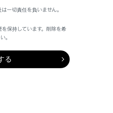
社は一切責任を負いません。
金所の係員の指示に従ってください
歴を保持しています。削除を希
さい。
金所の係員の指示に従ってください
する
高速道路利用中、カード書込みエラー通知が
あったときは係員のいる車線に進入してくだ
さい
高速道路を降りたあとにカード書込みエラー
通知があったときは、その後のETCゲートで
は正常にご利用できます
カード接点のクリーニングをしてください