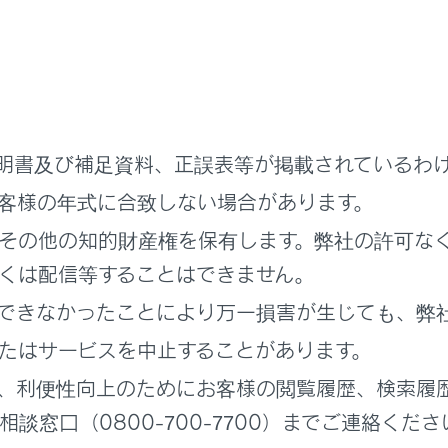
先]にタッチします。
を選択します。
ト（w）／ポーズ（p）信号が含まれる電話番号を選択します。
号にウェイト（w）信号が含まれている場合、[
]を選択しま
明書及び補足資料、正誤表等が掲載されているわ
客様の年式に合致しない場合があります。
その他の知的財産権を保有します。弊社の許可な
くは配信等することはできません。
できなかったことにより万一損害が生じても、弊
たはサービスを中止することがあります。
、利便性向上のためにお客様の閲覧履歴、検索履
談窓口（0800-700-7700）までご連絡くださ
]にタッチすると、ウェイト（w）信号で一時停止された番号