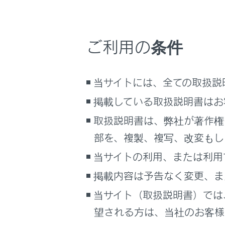
こんなときは
[連絡
連絡先
ブックマーク
ご利用の条件
ウェイ
あとで読む
電話番
PDFで見る
当サイトには、全ての取扱説
車両
掲載している取扱説明書はお
マルチメディア
取扱説明書は、弊社が著作権
画面表示設定
部を、複製、複写、改変もし
個人情報の取扱いについて
当サイトの利用、または利用
サイト利用について
掲載内容は予告なく変更、ま
お問い合わせ
当サイト（取扱説明書）では
望される方は、当社のお客様相
[