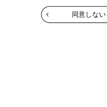
す
同意しない
知識
携
（
本
本
き
合わせて見ら