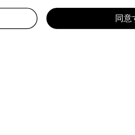
。途中にポーズ（p）信号が含まれる場合は2秒停止し、続く番
同意
帯電話の機種によっては、携帯電話の画面にウェイト信号はセ
,）で表示されます。
機能は、国際電話などを利用するときに使用します。
機能は、留守番電話や銀行の電話サービスなど、電話主体のサ
ます。ウェイト（w）／ポーズ（p）信号を含んだ電話番号は
れているページ
このページ