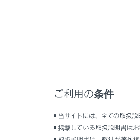
LM500h
取扱説明書
マルチメディア
ホーム
着信を
はじめに
安全・安心のために
走行に関する情報表示
マルチメデ
運転する前に
運転
ご利用の条件
着信中
室内装備・機能
マルチメディア
[
]
当サイトには、全ての取扱説
お手入れのしかた
電話機
万一の場合には
掲載している取扱説明書はお
エージ
車両情報
取扱説明書は、弊社が著作権