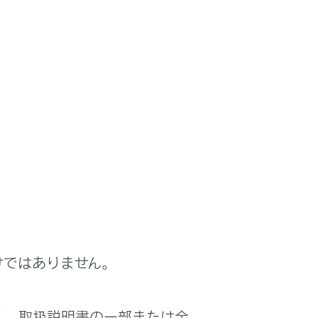
けではありません。
ドを発話します。（→
音声で操作する
）
く、取扱説明書の一部または全