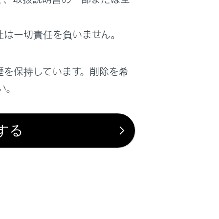
社は一切責任を負いません。
場合、着信を拒否します。
歴を保持しています。削除を希
い。
は役に立ちましたか？
する
はい
いいえ