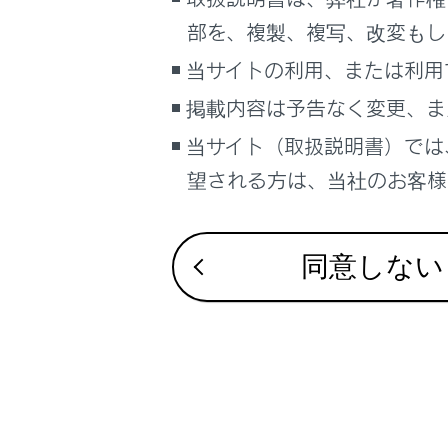
こんなときは
部を、複製、複写、改変もし
知識
ブックマーク
当サイトの利用、または利用
携
あとで読む
掲載内容は予告なく変更、ま
当サイト（取扱説明書）では
PDFで見る
車両
望される方は、当社のお客様相
マルチメディア
画面表示設定
合わせて見ら
同意しない
ステアリング
個人情報の取扱いについて
サイト利用について
ハンズフリー
お問い合わせ
ハンズフリー