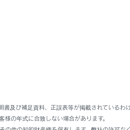
ハンズフリー電話
電話の受け方
拒否する
ィアシステムではいくつかの方法で着信を拒否できます。
に、次のいずれかの操作をして、着信を拒否します。
にタッチします。
明書及び補足資料、正誤表等が掲載されているわ
を直接操作します。
客様の年式に合致しない場合があります。
ェント（音声対話サービス）で着信を拒否するための音声コマン
その他の知的財産権を保有します。弊社の許可な