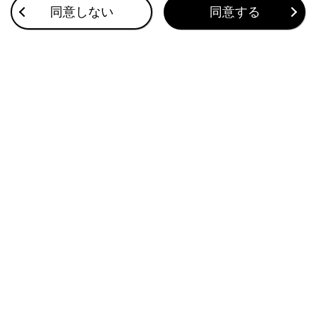
同意しない
同意する
地図を更新する
スマートフォンから目的地を設定する
このページは役に立ちましたか？
はい
いいえ
ブックマーク
あとで読む
個人情報の取扱いについて