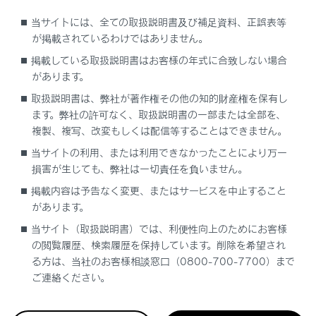
TSPS（Traffic Signal Prediction Systems）
当サイトには、全ての取扱説明書及び補足資料、正誤表等
を使用する
が掲載されているわけではありません。
掲載している取扱説明書はお客様の年式に合致しない場合
TSPSの表示設定を変更する
があります。
取扱説明書は、弊社が著作権その他の知的財産権を保有し
光ビーコン走行情報のアップリンクの設定をす
ます。弊社の許可なく、取扱説明書の一部または全部を、
る
複製、複写、改変もしくは配信等することはできません。
当サイトの利用、または利用できなかったことにより万一
TSPSサービス 信号待ち発進準備案内
損害が生じても、弊社は一切責任を負いません。
掲載内容は予告なく変更、またはサービスを中止すること
があります。
当サイト（取扱説明書）では、利便性向上のためにお客様
の閲覧履歴、検索履歴を保持しています。削除を希望され
る方は、当社のお客様相談窓口（0800-700-7700）まで
合わせて見られているページ
ご連絡ください。
地図データ情報