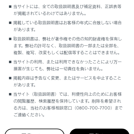
当サイトには、全ての取扱説明書及び補足資料、正誤表等
補機バッテリーのターミナルがゆるんでいる可能性
が掲載されているわけではありません。
があります。
掲載している取扱説明書はお客様の年式に合致しない場合
があります。
補機バッテリーのターミナルがゆるんでいないか確
取扱説明書は、弊社が著作権その他の知的財産権を保有し
ます。弊社の許可なく、取扱説明書の一部または全部を、
認します。
複製、複写、改変もしくは配信等することはできません。
当サイトの利用、または利用できなかったことにより万一
損害が生じても、弊社は一切責任を負いません。
補機バッテリーあがり
掲載内容は予告なく変更、またはサービスを中止すること
があります。
補機バッテリー端子をはずすときは
当サイト（取扱説明書）では、利便性向上のためにお客様
の閲覧履歴、検索履歴を保持しています。削除を希望され
る方は、当社のお客様相談窓口（0800-700-7700）まで
ご連絡ください。