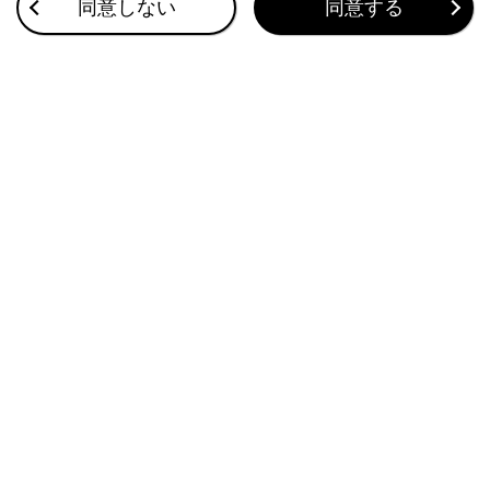
同意しない
同意する
合わせて見られているページ
このページは役に立ちましたか？
はい
いいえ
ブックマーク
あとで読む
個人情報の取扱いについて
サイト利用について