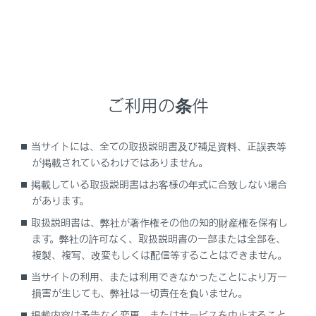
設定項目
ご利用の条件
[‍目的地履歴の消去‍]
当サイトには、全ての取扱説明書及び補足資料、正誤表等
が掲載されているわけではありません。
[‍お気に入り‍]
掲載している取扱説明書はお客様の年式に合致しない場合
があります。
[‍ハートフル音声‍]
取扱説明書は、弊社が著作権その他の知的財産権を保有し
ます。弊社の許可なく、取扱説明書の一部または全部を、
[‍現在地補正‍]
複製、複写、改変もしくは配信等することはできません。
当サイトの利用、または利用できなかったことにより万一
損害が生じても、弊社は一切責任を負いません。
掲載内容は予告なく変更、またはサービスを中止すること