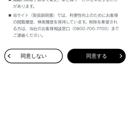
お気に入り設定
があります。
当サイト（取扱説明書）では、利便性向上のためにお客様
現在地を修正する
の閲覧履歴、検索履歴を保持しています。削除を希望され
る方は、当社のお客様相談窓口（0800-700-7700）まで
ご連絡ください。
ハートフル音声を設定する
同意しない
同意する
合わせて見られているページ
走行支援の設定
ドライバーを登録する
ルート設定をする