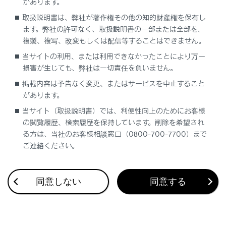
があります。
取扱説明書は、弊社が著作権その他の知的財産権を保有し
ます。弊社の許可なく、取扱説明書の一部または全部を、
複製、複写、改変もしくは配信等することはできません。
当サイトの利用、または利用できなかったことにより万一
合わせて見られているページ
損害が生じても、弊社は一切責任を負いません。
掲載内容は予告なく変更、またはサービスを中止すること
パワーウインドウスイッチを操作してもドアガラスが開閉し
があります。
ない
当サイト（取扱説明書）では、利便性向上のためにお客様
おくだけ充電®（ワイヤレス充電器）の充電トレイ上の作動
の閲覧履歴、検索履歴を保持しています。削除を希望され
表示灯が点滅した
る方は、当社のお客様相談窓口（0800-700-7700）まで
ご連絡ください。
警告灯が点灯／点滅した
同意しない
同意する
このページは役に立ちましたか？