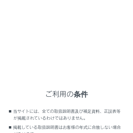
RZ450e/RZ300e
取扱説明書
困ったときの対処方法
車を移動できないとき
他車を使用したけん引
メニュー
けん引は、できるだけレクサス販売店または専門業者に
依頼ください。その場合は、レッカー車または、車両運
搬車を使用することをおすすめします。
ご利用の条件
他車によるけん引が不可能な状況
当サイトには、全ての取扱説明書及び補足資料、正誤表等
が掲載されているわけではありません。
他車にけん引してもらう
掲載している取扱説明書はお客様の年式に合致しない場合