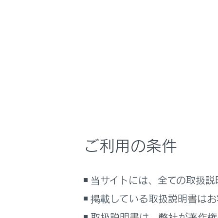
RZ450e/RZ300e
取
安全運転を支援す
ホーム
自車の
はじめに
車を運転する前の準備
メニュー
車を運転するときに知ってほしい
こと
時間帯や天候に合わせた運転と装
発進遅れ
備
ご利用の条件
快適装備と便利な室内装備の使い
かた
発進遅れ
メーター／ディスプレイの機能と表
当サイトには、全ての取扱説
示される情報
掲載している取扱説明書はお
安全運転を支援する機能
通信で安心、快適、便利を支援す
取扱説明書は、弊社が著作権