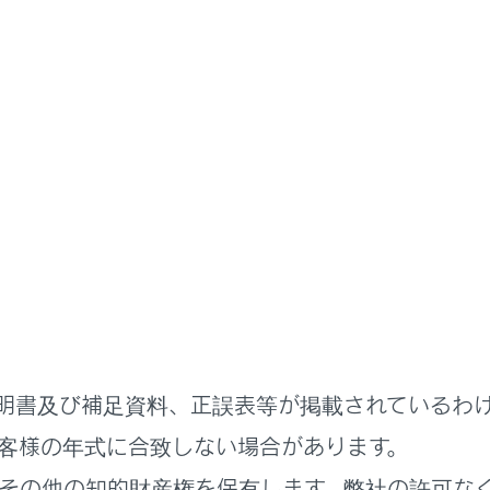
扱説明書
る機能
安全運転サポート機能を使う
発進が遅れていることを知らせ
告知機能
告知機能の設定を変更する
明書及び補足資料、正誤表等が掲載されているわ
客様の年式に合致しない場合があります。
その他の知的財産権を保有します。弊社の許可な