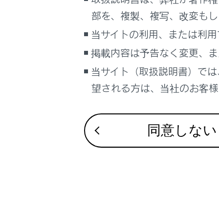
るしくみ
部を、複製、複写、改変もし
マルチメディア
合わせて見ら
当サイトの利用、または利用
車のお手入れ
最適な車間距
掲載内容は予告なく変更、ま
困ったときの対処方法
高速道路／自
車の仕様、諸元、装備
当サイト（取扱説明書）では
ソフトウェアアップ
+／アドバンス
望される方は、当社のお客様相
ブックマーク
あとで読む
同意しない
PDFで見る
車両
マルチメディア
画面表示設定
個人情報の取扱いについて
サイト利用について