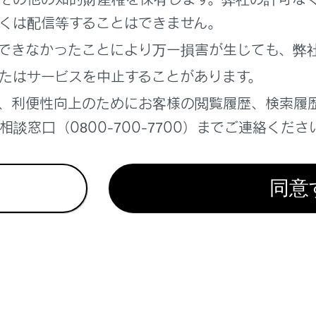
くは配信等することはできません。
れているページ
このページ
できなかったことにより万一損害が生じても、弊
離を保って追従走行する
たはサービスを中止することがあります。
動車専用道路の渋滞時に運転をサポートする
、利便性向上のためにお客様の閲覧履歴、検索履
デートを確認する（Lexus Safety System
ト ドライブ[渋滞時支援]）
談窓口（0800-700-7700）までご連絡くださ
同意