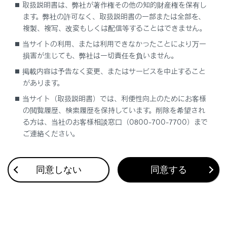
供‍]
は薄墨色になります。
取扱説明書は、弊社が著作権その他の知的財産権を保有し
ます。弊社の許可なく、取扱説明書の一部または全部を、
複製、複写、改変もしくは配信等することはできません。
知識
当サイトの利用、または利用できなかったことにより万一
現況VICS情報と現況交通情報の両方が受信され
損害が生じても、弊社は一切責任を負いません。
ていないときは、タイムスタンプ全体が薄墨色
掲載内容は予告なく変更、またはサービスを中止すること
になります。
があります。
パワースイッチをACCまたはONにした直後な
当サイト（取扱説明書）では、利便性向上のためにお客様
ど、現況情報が受信されるまでは
[‍VICS交通情
の閲覧履歴、検索履歴を保持しています。削除を希望され
報提供‍]
が薄墨色になります。
る方は、当社のお客様相談窓口（0800-700-7700）まで
ご連絡ください。
関連リンク
同意しない
同意する
地図オプション画面