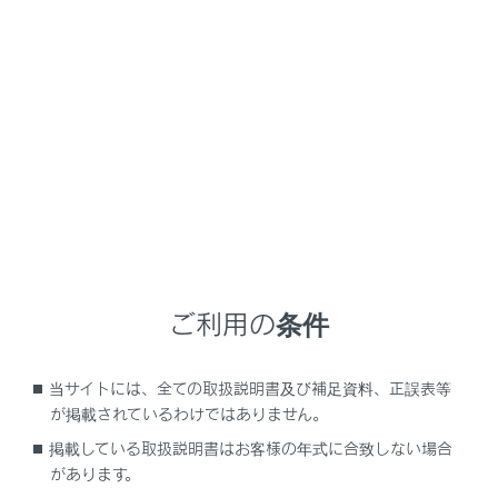
時刻表示
現況情報が提供された時刻を示しています。（現況情
報が受信された時刻ではありません。）
現況情報が継続して受信されないと、約30分後に自
動的に消去され、
[‍- - : - -‍]
の表示になります。現況
情報が受信されていて、地図に表示する情報がないと
きも、表示が
[‍- - : - -‍]
になります。
パワースイッチをACCまたはONにした直後など、現
況情報が受信されるまでは、
[‍- - : - -‍]
の表示になり
ご利用の条件
ます。
当サイトには、全ての取扱説明書及び補足資料、正誤表等
文字表示
が掲載されているわけではありません。
掲載している取扱説明書はお客様の年式に合致しない場合
現況VICS情報を受信すると
[‍VICS交通情報提供‍]
が黒色に
があります。
点灯し、現況交通情報のみを受信すると
[‍VICS交通情報提