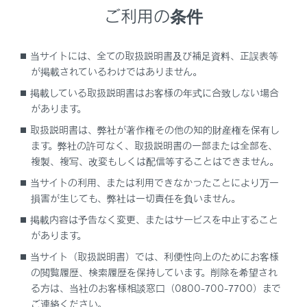
ご利用の条件
マイク
当サイトには、全ての取扱説明書及び補足資料、正誤表等
が掲載されているわけではありません。
ステアリングスイッチ
オーディオを操作する
掲載している取扱説明書はお客様の年式に合致しない場合
があります。
音声操作システムを使用する
取扱説明書は、弊社が著作権その他の知的財産権を保有し
電話をかける
ます。弊社の許可なく、取扱説明書の一部または全部を、
複製、複写、改変もしくは配信等することはできません。
ヘルプネットスイッチ
当サイトの利用、または利用できなかったことにより万一
ディスプレイ
損害が生じても、弊社は一切責任を負いません。
[‍
VOL‍]
ノブ
掲載内容は予告なく変更、またはサービスを中止すること
があります。
USB入力端子
当サイト（取扱説明書）では、利便性向上のためにお客様
の閲覧履歴、検索履歴を保持しています。削除を希望され
る方は、当社のお客様相談窓口（0800-700-7700）まで
ご連絡ください。