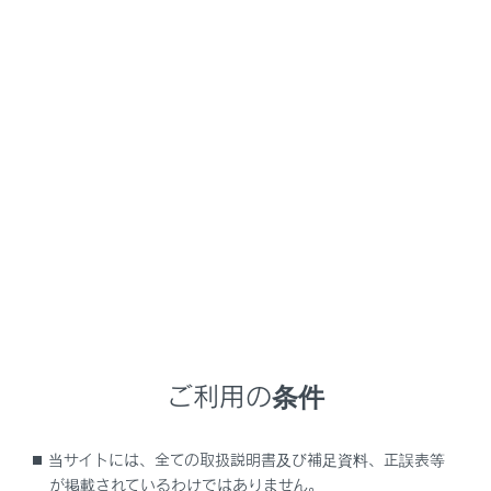
RZ450e/RZ300e
取扱説明書
時間帯や天候に合わせた運転と装備
雨の日の運転
雨の日の運転の注意
雨の日に運転するときは、次のことに注意してくださ
い。
雨の日は視界が悪くなり、またガラスが曇ったり、路
ご利用の条件
面がすべりやすくなったりするので、慎重に走行して
ください。
当サイトには、全ての取扱説明書及び補足資料、正誤表等
雨の降りはじめは路面がよりすべりやすいため、慎重
が掲載されているわけではありません。