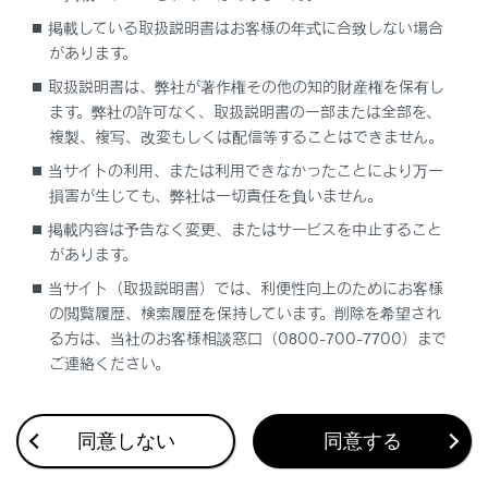
に走行してください。
掲載している取扱説明書はお客様の年式に合致しない場合
雨の日の高速走行などでは、タイヤと路面のあいだに
があります。
水膜が発生し、ハンドルやブレーキが効かなくなるお
取扱説明書は、弊社が著作権その他の知的財産権を保有し
それがあるので、スピードは控えめにしてください。
ます。弊社の許可なく、取扱説明書の一部または全部を、
複製、複写、改変もしくは配信等することはできません。
当サイトの利用、または利用できなかったことにより万一
損害が生じても、弊社は一切責任を負いません。
掲載内容は予告なく変更、またはサービスを中止すること
があります。
合わせて見られているページ
当サイト（取扱説明書）では、利便性向上のためにお客様
の閲覧履歴、検索履歴を保持しています。削除を希望され
る方は、当社のお客様相談窓口（0800-700-7700）まで
マルチウェザーライトの点灯
ご連絡ください。
走行モードを切りかえる
ヘッドランプの使用
同意しない
同意する