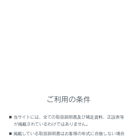
RZ450e/RZ300e
取扱説明書
安全運転を支援する機能
安全運転サポート機能を使う
交差点で右折時に対向車を検知
して音と画面で知らせる（販売
店装着オプション）
プラスサポートを使用することで、交差点対向車注意喚
ご利用の条件
起によって運転者を補助し、安全なドライブを支援しま
す。プラスサポートおよびサポキーは販売店装着オプシ
当サイトには、全ての取扱説明書及び補足資料、正誤表等
ョンです。
が掲載されているわけではありません。
掲載している取扱説明書はお客様の年式に合致しない場合