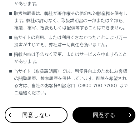
交差点対向車注意喚起
があります。
取扱説明書は、弊社が著作権その他の知的財産権を保有し
ます。弊社の許可なく、取扱説明書の一部または全部を、
複製、複写、改変もしくは配信等することはできません。
当サイトの利用、または利用できなかったことにより万一
損害が生じても、弊社は一切責任を負いません。
合わせて見られているページ
掲載内容は予告なく変更、またはサービスを中止すること
があります。
最適な車間距離を保って追従走行する
当サイト（取扱説明書）では、利便性向上のためにお客様
の閲覧履歴、検索履歴を保持しています。削除を希望され
高速道路／自動車専用道路の渋滞時に運転をサポートする
る方は、当社のお客様相談窓口（0800-700-7700）まで
ソフトウェアアップデートを確認する（Lexus Safety
ご連絡ください。
System +／アドバンスト ドライブ[渋滞時支援]）
同意しない
同意する
このページは役に立ちましたか？