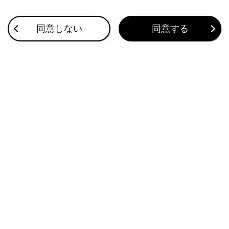
合わせて見られているページ
同意しない
同意する
エアコンの使い方
シートヒーター／輻射ヒーターのはたらき
調光パノラマルーフの使い方
このページは役に立ちましたか？
はい
いいえ
ブックマーク
あとで読む