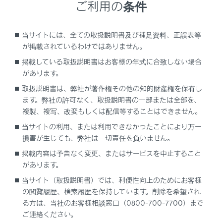
ご利用の条件
当サイトには、全ての取扱説明書及び補足資料、正誤表等
が掲載されているわけではありません。
掲載している取扱説明書はお客様の年式に合致しない場合
があります。
取扱説明書は、弊社が著作権その他の知的財産権を保有し
ます。弊社の許可なく、取扱説明書の一部または全部を、
警告
複製、複写、改変もしくは配信等することはできません。
ネットフックを使用しないときは、けがをしないよう
当サイトの利用、または利用できなかったことにより万一
に、必ずもとの位置にもどしておいてください。
損害が生じても、弊社は一切責任を負いません。
掲載内容は予告なく変更、またはサービスを中止すること
があります。
当サイト（取扱説明書）では、利便性向上のためにお客様
の閲覧履歴、検索履歴を保持しています。削除を希望され
る方は、当社のお客様相談窓口（0800-700-7700）まで
ご連絡ください。