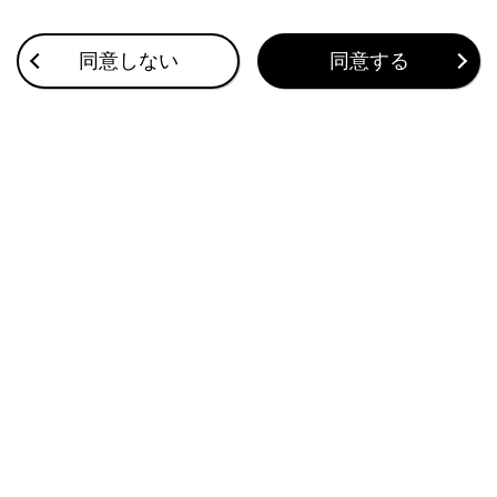
リヤシートエンターテインメントシステム
ハンズフリー電話
同意しない
同意する
G-Link
駐車支援システム
ETCの利用
ドライブレコーダー
付録
ブックマーク
あとで読む