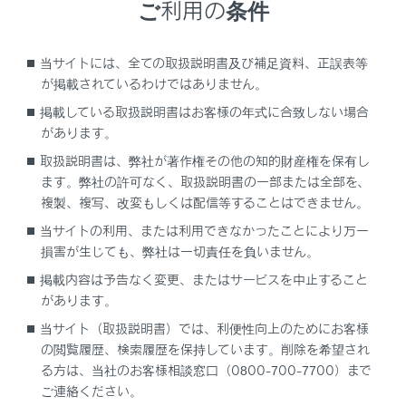
ご利用の条件
万一の場合には
車両情報
当サイトには、全ての取扱説明書及び補足資料、正誤表等
が掲載されているわけではありません。
はじめに
掲載している取扱説明書はお客様の年式に合致しない場合
があります。
こんなときは
取扱説明書は、弊社が著作権その他の知的財産権を保有し
ます。弊社の許可なく、取扱説明書の一部または全部を、
基本操作
複製、複写、改変もしくは配信等することはできません。
当サイトの利用、または利用できなかったことにより万一
各種設定および登録
損害が生じても、弊社は一切責任を負いません。
スマートフォンや通信機器の接続
掲載内容は予告なく変更、またはサービスを中止すること
があります。
ナビゲーション
当サイト（取扱説明書）では、利便性向上のためにお客様
の閲覧履歴、検索履歴を保持しています。削除を希望され
オーディオシステム
る方は、当社のお客様相談窓口（0800-700-7700）まで
ご連絡ください。