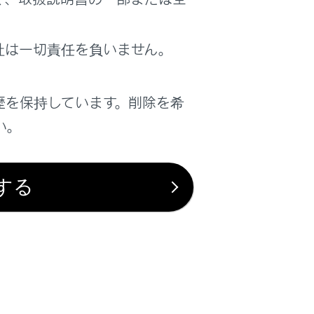
社は一切責任を負いません。
歴を保持しています。削除を希
い。
は役に立ちましたか？
する
はい
いいえ