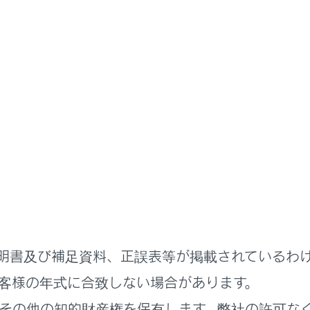
基本操作
エージェント（音声対話サービス）
作を開始する
かの操作で音声操作をはじめることができます。
イッチを押す
明書及び補足資料、正誤表等が掲載されているわ
ドを発話する
客様の年式に合致しない場合があります。
タンにタッチする
その他の知的財産権を保有します。弊社の許可な