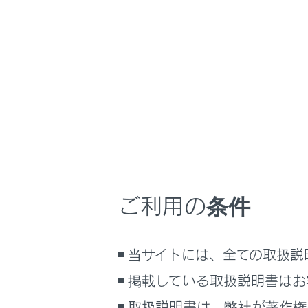
LM500h
取扱説明書
マルチメディア
ホーム
音声操
はじめに
安全・安心のために
メニュー
走行に関する情報表示
次のいずれ
運転する前に
運転
ご利用の条件
室内装備・機能
トークス
マルチメディア
当サイトには、全ての取扱説
お手入れのしかた
起動ワー
万一の場合には
掲載している取扱説明書はお
車両情報
マイクボ
取扱説明書は、弊社が著作権