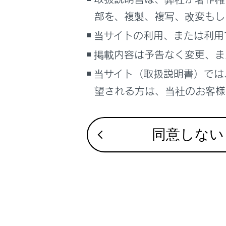
こんなときは
部を、複製、複写、改変もし
音声操作
ブックマーク
当サイトの利用、または利用
あとで読む
掲載内容は予告なく変更、ま
当サイト（取扱説明書）では
PDFで見る
車両
望される方は、当社のお客様相
マルチメディア
合わせて見ら
リヤシートエ
画面表示設定
同意しない
HDMI機器を
個人情報の取扱いについて
前席オーディ
サイト利用について
システムを操作
お問い合わせ