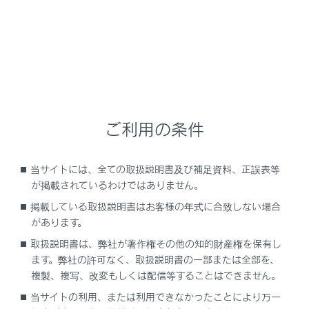
安全にお使いいただくために
安全運転を行う責任は運転者にあります。常に周
囲の状況を把握し、安全運転に努めてください。
RCTA機能は自車の右後方または左後方から接近
してくる車両の存在を運転者に提供する補助的な
システムです。
ご利用の条件
RCTA機能を使用していても状況によっては本シス
テムが有効に機能しないことがあるため、運転者
当サイトには、全ての取扱説明書及び補足資料、正誤表等
は自らの目視による安全確認をおこなう必要があ
が掲載されているわけではありません。
ります。
掲載している取扱説明書はお客様の年式に合致しない場合
があります。
システムを過信すると思わぬ事故につながり、重
取扱説明書は、弊社が著作権その他の知的財産権を保有し
大な傷害におよぶか、最悪の場合死亡につながる
ます。弊社の許可なく、取扱説明書の一部または全部を、
おそれがあります。
複製、複写、改変もしくは配信等することはできません。
システムを正しく作動させるために
当サイトの利用、または利用できなかったことにより万一