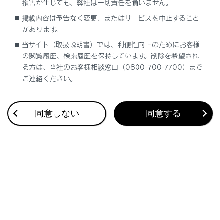
損害が生じても、弊社は一切責任を負いません。
→
システムを正しく作動させるために
掲載内容は予告なく変更、またはサービスを中止すること
があります。
システムの構成部品
当サイト（取扱説明書）では、利便性向上のためにお客様
の閲覧履歴、検索履歴を保持しています。削除を希望され
る方は、当社のお客様相談窓口（0800-700-7700）まで
設定のしかた
ご連絡ください。
RCTA機能
同意しない
同意する
合わせて見られているページ
Lexus Teammate Advanced Park
ランプスイッチ