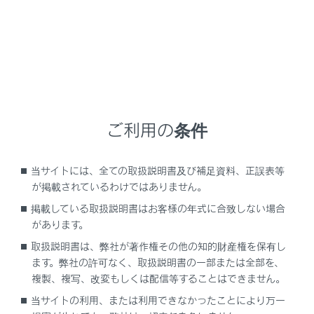
なり受信状態が悪化する場合がありま
す。
トンネル内にはいったり、放送局から遠
ざかると電波が微弱になり受信状態が悪
化します。
一部の地域において、テレビやラジオな
ご利用の条件
どの送信アンテナ塔付近では、受信して
いる周波数以外の電波の影響により、画
当サイトには、全ての取扱説明書及び補足資料、正誤表等
像が静止したり音声が途切れる場合があ
が掲載されているわけではありません。
ります。
掲載している取扱説明書はお客様の年式に合致しない場合
双方向通信には対応していません。
があります。
取扱説明書は、弊社が著作権その他の知的財産権を保有し
地上デジタルテレビの画面表示などは、製
ます。弊社の許可なく、取扱説明書の一部または全部を、
品の仕様変更などにより、予告なく変更され
複製、複写、改変もしくは配信等することはできません。
る場合があります。あらかじめご了承くださ
当サイトの利用、または利用できなかったことにより万一
い。