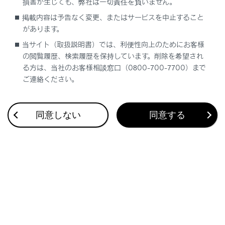
損害が生じても、弊社は一切責任を負いません。
B-CASカードを使用せずに地上デジタル放
掲載内容は予告なく変更、またはサービスを中止すること
送を視聴できる新RMP方式
を採用してお
があります。
り、B-CASカードを付属していません。
当サイト（取扱説明書）では、利便性向上のためにお客様
の閲覧履歴、検索履歴を保持しています。削除を希望され
る方は、当社のお客様相談窓口（0800-700-7700）まで
警告
ご連絡ください。
安全上の配慮から車を完全に停止し、パーキン
グブレーキをかける、またはシフトポジション
同意しない
同意する
をPにしたときに映像を視聴できます。（走行
中は音声のみを再生します）
パーキングブレーキがかかっていなくても、ブ
レーキホールドの作動中、またはクルーズコン
トロール機能による完全停車状態になっていれ
ば動画を視聴できるように設定できます。
（→
サウンドやメディアの設定を変更する
）