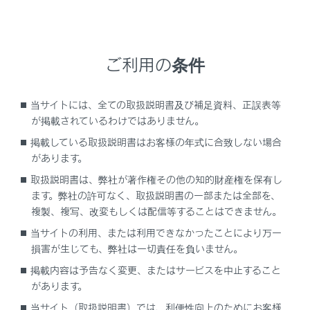
をご契約の上、車内Wi-Fiのオプション契約
が必要です。
ご利用の条件
警告
当サイトには、全ての取扱説明書及び補足資料、正誤表等
安全上の配慮から車を完全に停止し、パーキン
が掲載されているわけではありません。
グブレーキをかける、またはシフトポジション
をPにしたときのみWebサイトをご覧になるこ
掲載している取扱説明書はお客様の年式に合致しない場合
があります。
とができます。（走行中は音声だけになりま
す。）
取扱説明書は、弊社が著作権その他の知的財産権を保有し
ます。弊社の許可なく、取扱説明書の一部または全部を、
パーキングブレーキがかかっていなくても、ブ
複製、複写、改変もしくは配信等することはできません。
レーキホールドの作動中、またはクルーズコン
当サイトの利用、または利用できなかったことにより万一
トロール機能による完全停車状態になっていれ
損害が生じても、弊社は一切責任を負いません。
ばWebサイトをご覧になることができるように
掲載内容は予告なく変更、またはサービスを中止すること
設定できます。（→
サウンドやメディアの設
があります。
定を変更する
）
当サイト（取扱説明書）では、利便性向上のためにお客様