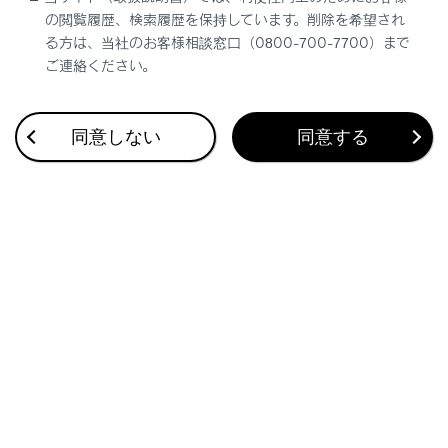
の閲覧履歴、検索履歴を保持しています。削除を希望され
る方は、当社のお客様相談窓口（0800-700-7700）まで
ご連絡ください。
同意しない
同意する
合わせて見られているページ
G-Linkを解約する
G-Linkとは
先読みエコドライブ（先読みSOC制御：目的地予測）につ
いて
このページは役に立ちましたか？