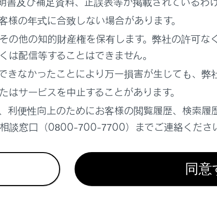
明書及び補足資料、正誤表等が掲載されているわ
ードのときに、ボタンが表示されます。
客様の年式に合致しない場合があります。
調整]にタッチします。
その他の知的財産権を保有します。弊社の許可な
を設定します。
くは配信等することはできません。
できなかったことにより万一損害が生じても、弊
たはサービスを中止することがあります。
、利便性向上のためにお客様の閲覧履歴、検索履
談窓口（0800-700-7700）までご連絡くださ
同意
さ」：明るさを調整できます。
トラスト」：コントラストを調整できます。