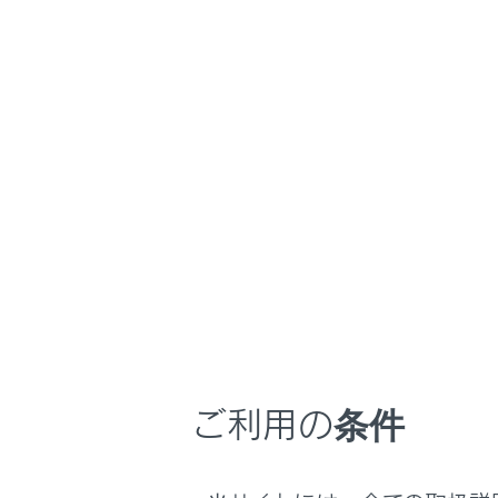
LM500h
取扱説明書
マルチメディア
ホーム
画質を
はじめに
安全・安心のために
走行に関する情報表示
映像のコン
運転する前に
運転
メイン
室内装備・機能
マルチメディア
[オー
お手入れのしかた
画質を
ご利用の条件
万一の場合には
[
]
車両情報
[画面