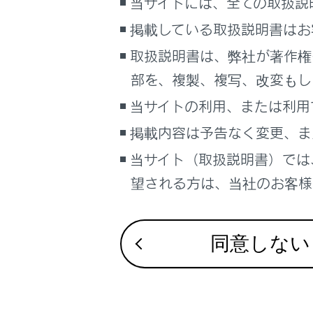
当サイトには、全ての取扱説
映像モ
こんなときは
掲載している取扱説明書はお
[画質
ブックマーク
取扱説明書は、弊社が著作権
各項目
あとで読む
部を、複製、複写、改変もし
PDFで見る
当サイトの利用、または利用
車両
掲載内容は予告なく変更、ま
マルチメディア
当サイト（取扱説明書）では
画面表示設定
望される方は、当社のお客様相
個人情報の取扱いについて
サイト利用について
同意しない
お問い合わせ
「明る
「コン