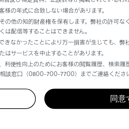
検索します。（→
住所で目的地を検索する
）
客様の年式に合致しない場合があります。
号で検索します。（→
電話番号で目的地を検索する
）
その他の知的財産権を保有します。弊社の許可な
コードで検索します。（→
マップコードで目的地を検索する
くは配信等することはできません。
トフォンからあらかじめ送信されたおでかけプランの地点のリ
を検索する
）
できなかったことにより万一損害が生じても、弊
目的地としてルート探索を開始します。（→
自宅を目的地に
たはサービスを中止することがあります。
登録していない場合は、[
]にタッチし、登録します。
、利便性向上のためにお客様の閲覧履歴、検索履
分をタッチすると、全ルート図表示画面（→
全ルート図表示
ると、すぐにルート案内が始まります。
談窓口（0800-700-7700）までご連絡くださ
で目的地を検索する
同意
録する