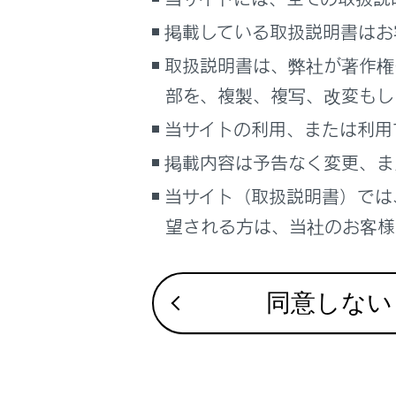
住所で
掲載している取扱説明書はお
電話番
取扱説明書は、弊社が著作権
マップ
部を、複製、複写、改変もし
スマー
目的地
当サイトの利用、または利用
自宅を
掲載内容は予告なく変更、ま
自宅を
当サイト（取扱説明書）では
名称部
ッチす
望される方は、当社のお客様相
文字入力
同意しない
自宅を登