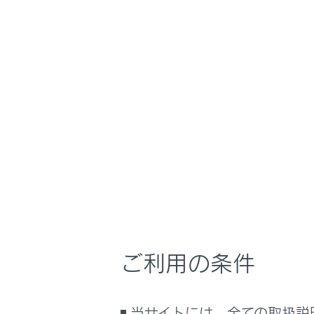
こんなときは
ブックマーク
施設名
あとで読む
カーソ
PDFで見る
続
車両
未
マルチメディア
確
画面表示設定
変
個人情報の取扱いについて
]・[
サイト利用について
お気に
お問い合わせ
ご利用の条件
お気に
目的地
目的地
当サイトには、全ての取扱説