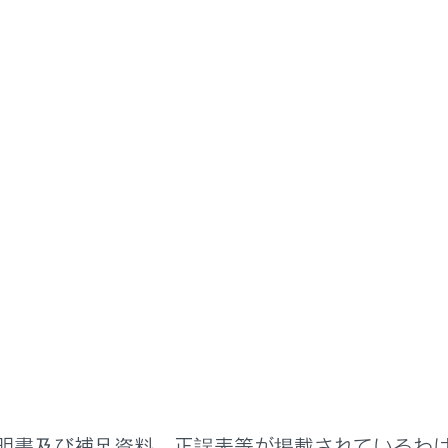
、住所、電話番号などを入力して検索します。（→
文字入力
ルを移動します。
けてタッチすると、連続してカーソルが移動します。
確定の場合は、未確定の範囲内でカーソルが移動します。
定、未確定に関係なく、カーソルを移動した位置から文字を挿入
換範囲のみ変換するときは、希望の候補にタッチできます。変換
]にタッチして変換範囲を修正できます。
入り登録されている地点のリストを表示します。（→
お気に
入り地点を登録しているときのみ使用できます。
履歴（過去に設定した目的地）の地点のリストを表示します。
履歴が存在するときのみ使用できます。
明書及び補足資料、正誤表等が掲載されているわ