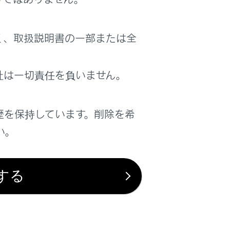
く、取扱説明書の一部または全
）
ストを表示します。（→
おでかけプランで
社は一切責任を負いません。
設定する
）
歴を保持しています。削除を希
画面の見方
）が表示されます。[開始]にタ
い。
する