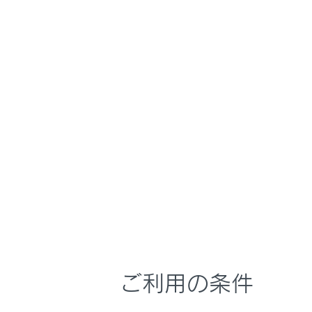
LM500h
取扱説明書
マルチメディア
ホーム
VICS
はじめに
安全・安心のために
メニュー
走行に関する情報表示
運転する前に
運転
知ってお
室内装備・機能
マルチメディア
「VICSW
お手入れのしかた
ご利用の条件
VICSの
万一の場合には
車両情報