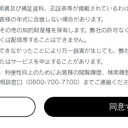
運用時間について
明書及び補足資料、正誤表等が掲載されているわ
客様の年式に合致しない場合があります。
FM多重放送を受信できないとき
その他の知的財産権を保有します。弊社の許可な
用語について
くは配信等することはできません。
できなかったことにより万一損害が生じても、弊
ンター著作権について
たはサービスを中止することがあります。
、利便性向上のためにお客様の閲覧履歴、検索履
ETC2.0（ITSスポット）の問い合わせ先について
談窓口（0800-700-7700）までご連絡くだ
者からのお知らせとお願い
同意
去データについて
報有料放送サービス契約約款