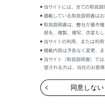
VICSの
こんなときは
当サイトには、全ての取扱説
掲載している取扱説明書はお
ブックマーク
VICS 
あとで読む
取扱説明書は、弊社が著作権
VICSの
部を、複製、複写、改変もし
PDFで見る
車両
当サイトの利用、または利用
VICSセ
マルチメディア
掲載内容は予告なく変更、ま
画面表示設定
当サイト（取扱説明書）では
VICS、
望される方は、当社のお客様相
個人情報の取扱いについて
道路管理
サイト利用について
お問い合わせ
同意しない
VICS過
VICS情