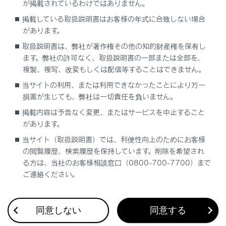
が掲載されているわけではありません。
ります。
掲載している取扱説明書はお客様の年式に合致しない場合
プリクラッシュセーフティは衝突回避を支援、
があります。
あるいは衝突被害の軽減に寄与することを目的
取扱説明書は、弊社が著作権その他の知的財産権を保有し
としていますが、その効果はさまざまな条件に
ます。弊社の許可なく、取扱説明書の一部または全部を、
よりかわります。そのため、常に同じ性能を発
複製、複写、改変もしくは配信等することはできません。
揮できるものではありません。
当サイトの利用、または利用できなかったことにより万一
次の項目をお読みいただき、システムを過信せ
損害が生じても、弊社は一切責任を負いません。
ず安全運転に努めてください。
掲載内容は予告なく変更、またはサービスを中止すること
があります。
安全にお使いいただくために： →
安全にお使
いいただくために
当サイト（取扱説明書）では、利便性向上のためにお客様
の閲覧履歴、検索履歴を保持しています。削除を希望され
プリクラッシュセーフティをOFFにするとき
る方は、当社のお客様相談窓口（0800-700-7700）まで
ご連絡ください。
システムをOFFにする必要があるとき：→
システ
ムをOFFにする必要があるとき
同意しない
同意する