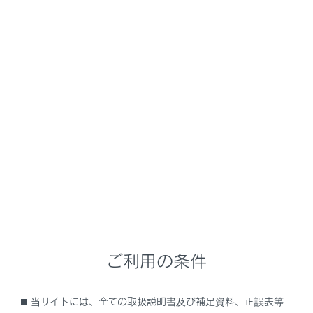
必要に応じて、プリクラッシュセーフティのON／OFF
や、警報タイミングを切りかえることができます。
（→
PCSの設定を変更する
）
警告
安全にお使いいただくために
安全運転を行う責任は運転者にあります。常に
周囲の状況を把握し、安全運転に努めてくださ
い。
プリクラッシュセーフティを日常のブレーキ操
作のかわりには絶対に使用しないでください。
本システムはあらゆる状況で衝突を回避または
衝突の被害を軽減するものではありません。シ
ご利用の条件
ステムに頼ったり、安全を委ねる運転をしたり
すると思わぬ事故につながり、重大な傷害にお
よぶか、最悪の場合死亡につながるおそれがあ
当サイトには、全ての取扱説明書及び補足資料、正誤表等