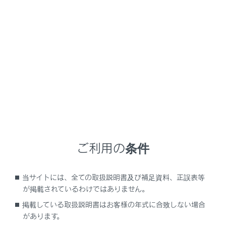
LM500h
取扱説明書
マルチメディア
G-Link
G-Linkの利用手続き
G-Linkを契約する
メニュー
G-Linkをご利用いただくにはG-Link契約が必要となりま
す。
ご利用の条件
新規契約を行う
当サイトには、全ての取扱説明書及び補足資料、正誤表等
が掲載されているわけではありません。
継続契約を行う
掲載している取扱説明書はお客様の年式に合致しない場合
があります。