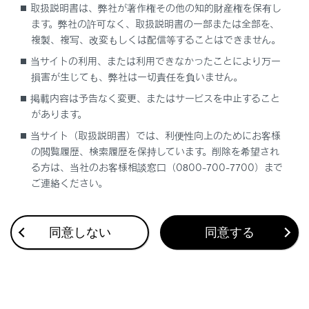
取扱説明書は、弊社が著作権その他の知的財産権を保有し
ます。弊社の許可なく、取扱説明書の一部または全部を、
複製、複写、改変もしくは配信等することはできません。
当サイトの利用、または利用できなかったことにより万一
合わせて見られているページ
損害が生じても、弊社は一切責任を負いません。
掲載内容は予告なく変更、またはサービスを中止すること
G-Linkを解約する
があります。
G-Linkとは
当サイト（取扱説明書）では、利便性向上のためにお客様
の閲覧履歴、検索履歴を保持しています。削除を希望され
先読みエコドライブ（先読みSOC制御：目的地予測）につ
る方は、当社のお客様相談窓口（0800-700-7700）まで
いて
ご連絡ください。
同意しない
同意する
このページは役に立ちましたか？
はい
いいえ