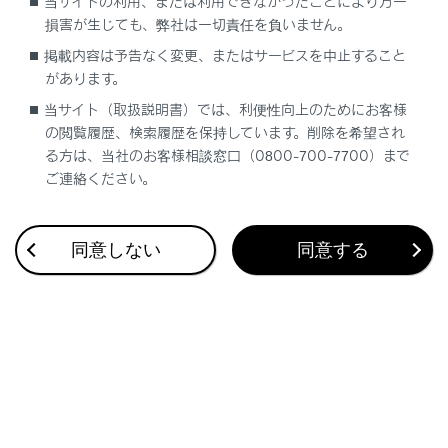
当サイトの利用、または利用できなかったことにより万一
割込着信中に、[
]にタッチ、またはステアリング
損害が生じても、弊社は一切責任を負いません。
の[
]スイッチを押します。
掲載内容は予告なく変更、またはサービスを中止すること
割込着信に出ると、通話していた相手は保留中に
があります。
なります。
当サイト（取扱説明書）では、利便性向上のためにお客様
の閲覧履歴、検索履歴を保持しています。削除を希望され
[通話切り替え]にタッチするごとに通話相手が切
る方は、当社のお客様相談窓口（0800-700-7700）まで
りかわります。
ご連絡ください。
割込着信を拒否する
同意しない
同意する
合わせて見られているページ