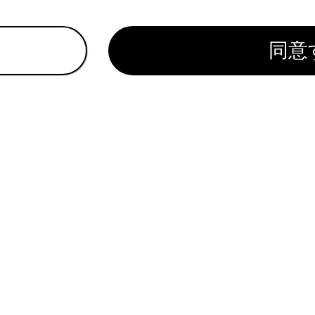
電話番号が入力されていない場合、電話番号を追加することは
同意
話番号の種別（自宅や携帯など）を選択できます。
]にタッチします。
前、読み仮名、電話番号のすべてが入力されていないと登録でき
データを修正する
データを削除する
れているページ
このページ