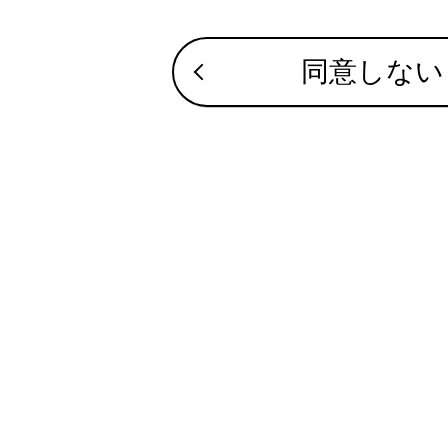
同意しない
電
[保存
名
連絡先の
連絡先の
合わせて見ら