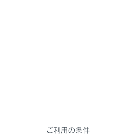
LM500h
取扱説明書
マルチメディア
ETCの利用
ETCのサービス概要
ETC2.0サービスについて
高速道路を中心に設置された「ITSスポット」と車に搭載
された「ETC2.0ユニット」とのあいだで双方向の高
速・大容量通信を行うことにより、広域な道路交通情報
や安全運転を支援する情報を、音声や画面への表示でリ
アルタイムに提供するサービスです。
ITSスポット
DSRC通信を利用し、ETC2.0サービスが行われる場
ご利用の条件
所を「ITSスポット」と呼びます。