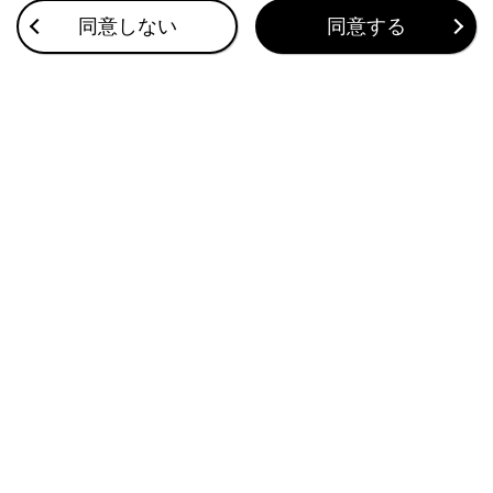
同意しない
同意する
ETC2.0ユニットの使い方
道路事業者からのお願い
このページは役に立ちましたか？
はい
いいえ
ブックマーク
あとで読む
個人情報の取扱いについて