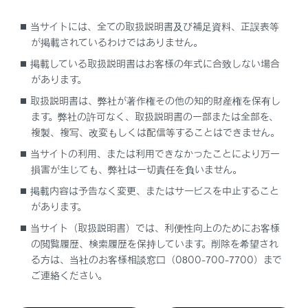
DSRC（Dedicated Short Range Communication：
当サイトには、全ての取扱説明書及び補足資料、正誤表等
スポット通信）
が掲載されているわけではありません。
これまでETCに用いられてきた通信方式で、高速で大
掲載している取扱説明書はお客様の年式に合致しない場合
容量の情報を送受信することが可能です。
があります。
[
]は一般財団法人ITSサービス高度化機構（ITS-
取扱説明書は、弊社が著作権その他の知的財産権を保有し
TEA）の登録商標です。
ます。弊社の許可なく、取扱説明書の一部または全部を、
複製、複写、改変もしくは配信等することはできません。
当サイトの利用、または利用できなかったことにより万一
提供サービス
損害が生じても、弊社は一切責任を負いません。
掲載内容は予告なく変更、またはサービスを中止すること
があります。
当サイト（取扱説明書）では、利便性向上のためにお客様
の閲覧履歴、検索履歴を保持しています。削除を希望され
る方は、当社のお客様相談窓口（0800-700-7700）まで
合わせて見られているページ
ご連絡ください。
ETC画面の操作